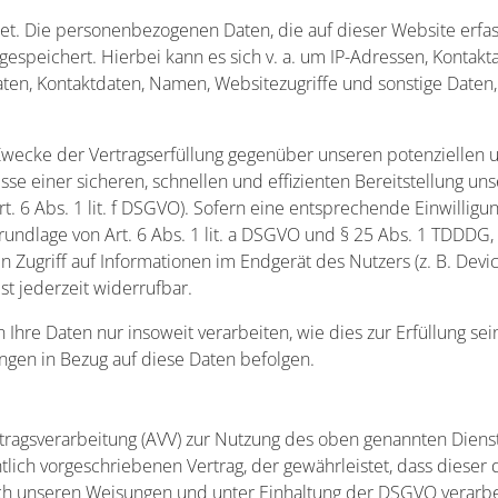
et. Die personenbezogenen Daten, die auf dieser Website erfa
gespeichert. Hierbei kann es sich v. a. um IP-Adressen, Kontak
en, Kontaktdaten, Namen, Websitezugriffe und sonstige Daten,
Zwecke der Vertragserfüllung gegenüber unseren potenziellen 
esse einer sicheren, schnellen und effizienten Bereitstellung u
t. 6 Abs. 1 lit. f DSGVO). Sofern eine entsprechende Einwilligun
rundlage von Art. 6 Abs. 1 lit. a DSGVO und § 25 Abs. 1 TDDDG, 
Zugriff auf Informationen im Endgerät des Nutzers (z. B. Devic
st jederzeit widerrufbar.
Ihre Daten nur insoweit verarbeiten, wie dies zur Erfüllung sei
ungen in Bezug auf diese Daten befolgen.
tragsverarbeitung (AVV) zur Nutzung des oben genannten Dienst
tlich vorgeschriebenen Vertrag, der gewährleistet, dass diese
h unseren Weisungen und unter Einhaltung der DSGVO verarbe