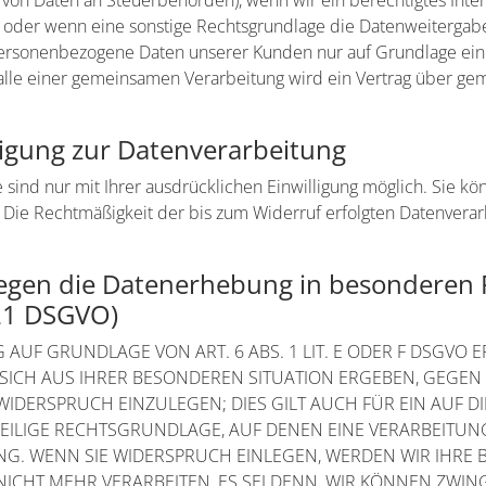
e von Daten an Steuerbehörden), wenn wir ein berechtigtes Interes
der wenn eine sonstige Rechtsgrundlage die Datenweitergabe 
personenbezogene Daten unserer Kunden nur auf Grundlage eine
Falle einer gemeinsamen Verarbeitung wird ein Vertrag über g
lligung zur Datenverarbeitung
sind nur mit Ihrer ausdrücklichen Einwilligung möglich. Sie kön
n. Die Rechtmäßigkeit der bis zum Widerruf erfolgten Datenvera
egen die Datenerhebung in besonderen F
 21 DSGVO)
UF GRUNDLAGE VON ART. 6 ABS. 1 LIT. E ODER F DSGVO ER
 SICH AUS IHRER BESONDEREN SITUATION ERGEBEN, GEGEN
DERSPRUCH EINZULEGEN; DIES GILT AUCH FÜR EIN AUF 
EWEILIGE RECHTSGRUNDLAGE, AUF DENEN EINE VERARBEITU
G. WENN SIE WIDERSPRUCH EINLEGEN, WERDEN WIR IHRE 
CHT MEHR VERARBEITEN, ES SEI DENN, WIR KÖNNEN ZWI