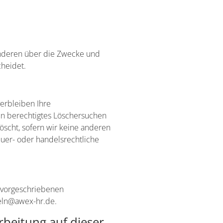
t anderen über die Zwecke und
cheidet.
erbleiben Ihre
in berechtigtes Löschersuchen
öscht, sofern wir keine anderen
euer- oder handelsrechtliche
h vorgeschriebenen
oeln@awex-hr.de.
beitung auf dieser