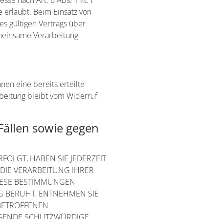
se nach Art. 6 Abs. 1 lit. f
erlaubt. Beim Einsatz von
s gültigen Vertrags über
emeinsame Verarbeitung
nen eine bereits erteilte
rbeitung bleibt vom Widerruf
ällen sowie gegen
FOLGT, HABEN SIE JEDERZEIT
 DIE VERARBEITUNG IHRER
DIESE BESTIMMUNGEN
NG BERUHT, ENTNEHMEN SIE
BETROFFENEN
NGENDE SCHUTZWÜRDIGE