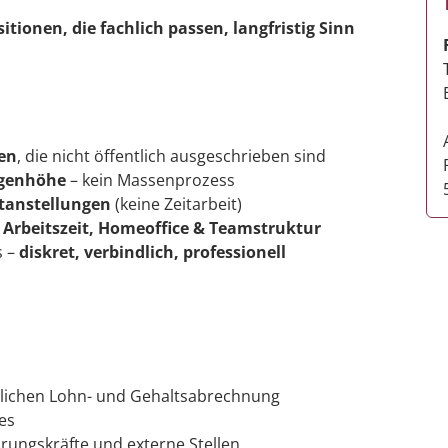
sitionen, die fachlich passen, langfristig Sinn
nen
, die nicht öffentlich ausgeschrieben sind
ugenhöhe
– kein Massenprozess
stanstellungen
(keine Zeitarbeit)
 Arbeitszeit, Homeoffice & Teamstruktur
s –
diskret, verbindlich, professionell
lichen Lohn- und Gehaltsabrechnung
es
rungskräfte und externe Stellen