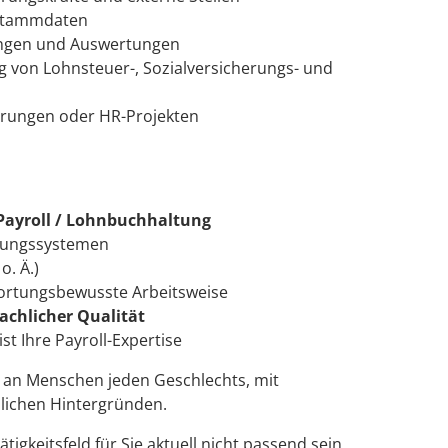
sstammdaten
ungen und Auswertungen
 von Lohnsteuer-, Sozialversicherungs- und
erungen oder HR-Projekten
Payroll / Lohnbuchhaltung
nungssystemen
o. Ä.)
wortungsbewusste Arbeitsweise
fachlicher Qualität
ist Ihre Payroll-Expertise
h an Menschen jeden Geschlechts, mit
lichen Hintergründen.
igkeitsfeld für Sie aktuell nicht passend sein,