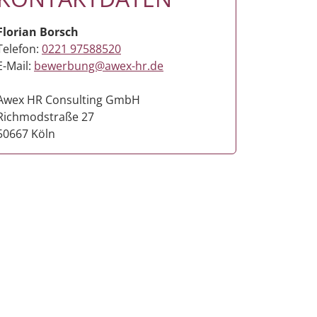
Florian Borsch
Telefon:
0221 97588520
E-Mail:
bewerbung@awex-hr.de
Awex HR Consulting GmbH
Richmodstraße 27
50667 Köln