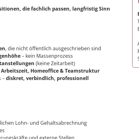
sitionen, die fachlich passen, langfristig Sinn
nen
, die nicht öffentlich ausgeschrieben sind
ugenhöhe
– kein Massenprozess
stanstellungen
(keine Zeitarbeit)
 Arbeitszeit, Homeoffice & Teamstruktur
s –
diskret, verbindlich, professionell
lichen Lohn- und Gehaltsabrechnung
es
rungskräfte und externe Stellen