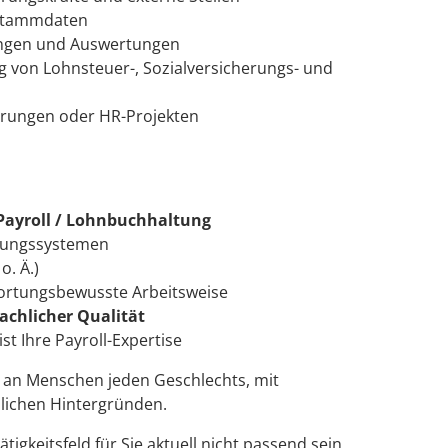
sstammdaten
ungen und Auswertungen
 von Lohnsteuer-, Sozialversicherungs- und
erungen oder HR-Projekten
Payroll / Lohnbuchhaltung
nungssystemen
o. Ä.)
wortungsbewusste Arbeitsweise
fachlicher Qualität
ist Ihre Payroll-Expertise
h an Menschen jeden Geschlechts, mit
lichen Hintergründen.
igkeitsfeld für Sie aktuell nicht passend sein,