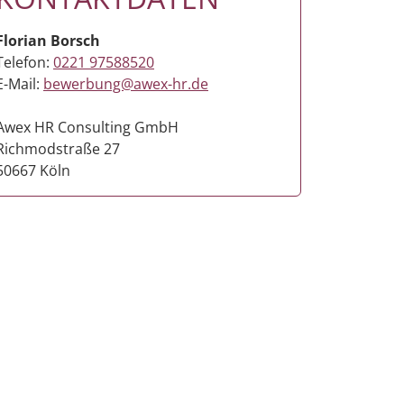
Florian Borsch
Telefon:
0221 97588520
E-Mail:
bewerbung@awex-hr.de
Awex HR Consulting GmbH
Richmodstraße 27
50667 Köln