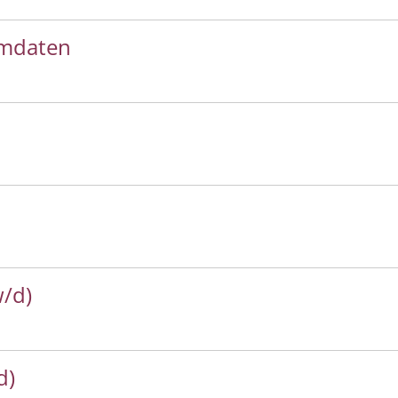
mmdaten
w/d)
d)