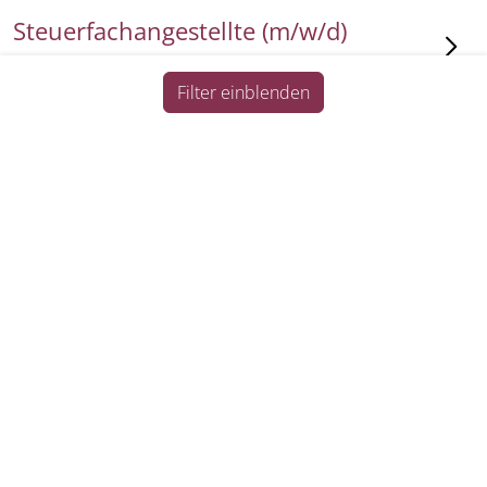
Steuerfachangestellte (m/w/d)
Köln
Voll- oder Teilzeit
Filter einblenden
Lohnbuchhalter (m/w/d)
Impressum
Datenschutz
Informationspflichten
Köln
Vollzeit
Personalsachbearbeiter
(m/w/d) Teilzeit
Köln
Teilzeit
Finanzbuchhalter (m/w/d)
Köln
Vollzeit
Lohnbuchhalter (m/w/d)