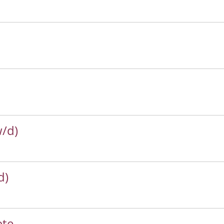
w/d)
d)
ote