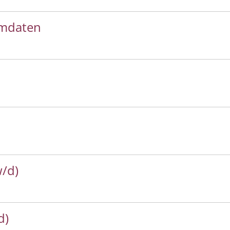
mmdaten
w/d)
d)