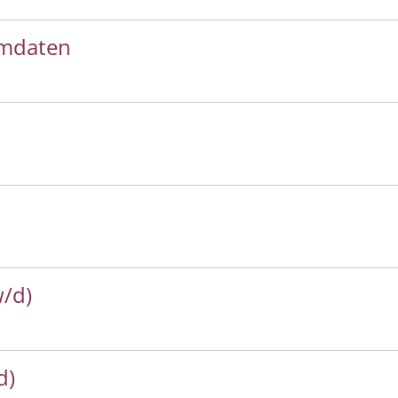
mmdaten
w/d)
d)